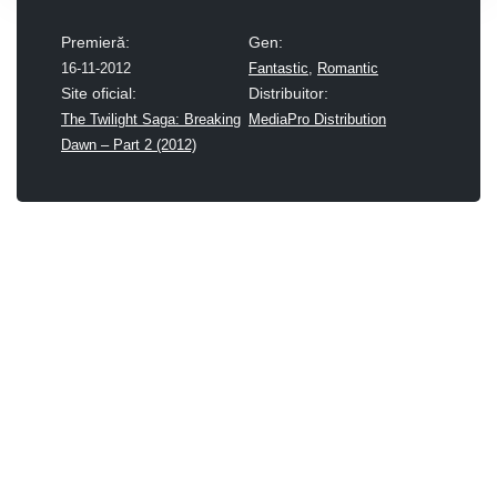
Premieră:
Gen:
16-11-2012
Fantastic
,
Romantic
Site oficial:
Distribuitor:
The Twilight Saga: Breaking
MediaPro Distribution
Dawn – Part 2 (2012)