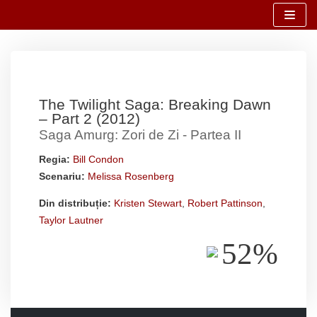
Sari
la
conținut
The Twilight Saga: Breaking Dawn
– Part 2 (2012)
Saga Amurg: Zori de Zi - Partea II
Regia:
Bill Condon
Scenariu:
Melissa Rosenberg
Din distribuție:
Kristen Stewart
,
Robert Pattinson
,
Taylor Lautner
52%