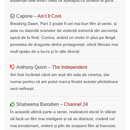
audienței sale exact ceea ce așteaptă cu sufletul la gură.
Capone –
Ain’t It Cool
Breaking Dawn, Part 2 poate fi cel mai bun film al seriei, și
asta nu datorită scenelor de violență extremă din secvența
epică de la final. Cumva, având un motiv în plus pe lângă
povestea de dragoste dintre protagoniști, oferă filmului mai
mult spațiu de a lucra și în alte direcții.
Anthony Quinn –
The Independent
Am fost încântat când am ieșit din sala de cinema, dar
numai pentru că am putut marca finalul acestei plictisitoare
serii nefirești.
Shaheema Barodien –
Channel 24
În această ultimă parte a seriei, realizatorii decid în sfârșit
să facă un film mai inteligent și să se distreze, creând cel
mai emoționant, violent și plin de suspans film al francizei.