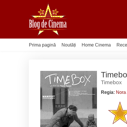
Sari
la
conținut
Prima pagină
Noutăți
Home Cinema
Rece
Timebo
Timebox
Regia:
Nora