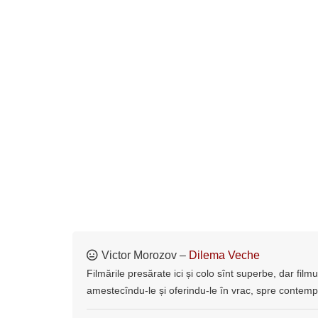
Victor Morozov –
Dilema Veche
Filmările presărate ici și colo sînt superbe, dar film
amestecîndu-le și oferindu-le în vrac, spre contemp