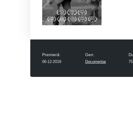
Premieră:
Gen:
Du
06-12-2019
Documentar
75