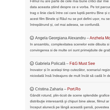
Filmul nu are parte de cele mai bune critici dar mie 
data aceasta știind despre ce e vorba. Pe tot parcur
trag o linie clară între cei care luptă pentru Bine și 
acest film Binele și Răul nu se pot defini ușor, nu s
întrepătrund și, cel mai adesea, se confundă.
Angela Georgiana Alexandru –
Anzhela Mo
In ansamblu, complexitatea scenelor este dibuita si t
convingerea si de multe ori sunt primejduite de gra
Gabriela Policală –
F&G Must See
Inovator și în același timp cutezător, scenariul regiz
niciodată însă îndeajuns de mult încât să cadă în de
Cristina Zaharia –
Port.Ro
Gândit rotund, plin-ticsit de scene splendide grafice
distribuţie interesantă şi chipuri bine alese, filmul ar 
început alunecă pe lângă această şansă, povestea n