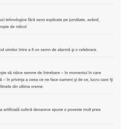
ruri tehnologice fără sens explicate pe jumătate, având,
opie de ridicol.
od uimitor între a fi un semn de alarmă şi o celebrare.
reuşeşte să ridice semne de întrebare – în momentul în care
ă – în privinţa a ceea ce ne face oameni şi de ce, lucru care îţi
filmele din ultima vreme.
ţa artificială suferă deoarece spune o poveste mult prea