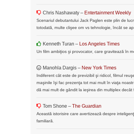
Chris Nashawaty –
Entertainment Weekly
Scenariul debutantului Jack Paglen este plin de luc
totodată, multe clişee om vs tehnologie, încât se apr
Kenneth Turan –
Los Angeles Times
Un film ambiţios şi provocator, care gravitează în m
Manohla Dargis –
New York Times
Indiferent cât este de previzibil şi ridicol, filmul 
maşinile îşi fac prezenţa tot mai mult în viaţa noastr
dă mai mult de gândit la ieşirea din multiplex decât 
Tom Shone –
The Guardian
Această istorisire care avertizează despre inteligen
familiară.