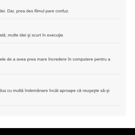
idei. Dar, prea des filmul pare confuz.
tă; multe idei şi scurt în execuţie.
olele de a avea prea mare încredere în computere pentru a
odus cu multă îndemânare încât aproape că reuşeşte să-şi