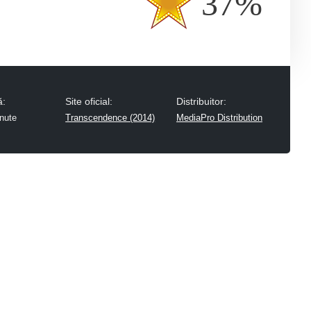
37%
ă:
Site oficial:
Distribuitor:
nute
Transcendence (2014)
MediaPro Distribution