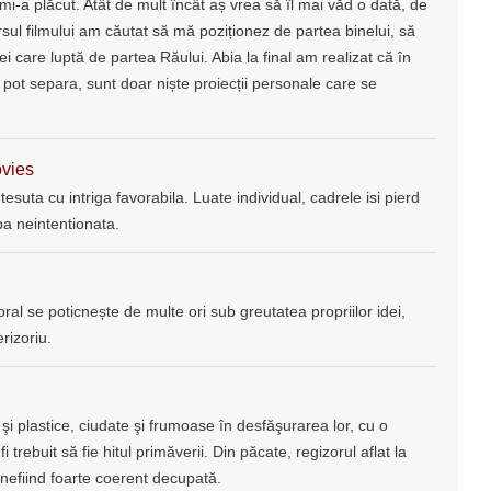
mi-a plăcut. Atât de mult încât aș vrea să îl mai văd o dată, de
sul filmului am căutat să mă poziționez de partea binelui, să
cei care luptă de partea Răului. Abia la final am realizat că în
e pot separa, sunt doar niște proiecții personale care se
vies
esuta cu intriga favorabila. Luate individual, cadrele isi pierd
ba neintentionata.
oral se poticnește de multe ori sub greutatea propriilor idei,
rizoriu.
 şi plastice, ciudate şi frumoase în desfăşurarea lor, cu o
fi trebuit să fie hitul primăverii. Din păcate, regizorul aflat la
efiind foarte coerent decupată.