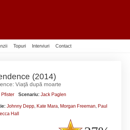
nzii
Topuri
Interviuri
Contact
endence (2014)
ence: Viaţă după moarte
 Pfister
Scenariu:
Jack Paglen
ție:
Johnny Depp
,
Kate Mara
,
Morgan Freeman
,
Paul
ecca Hall