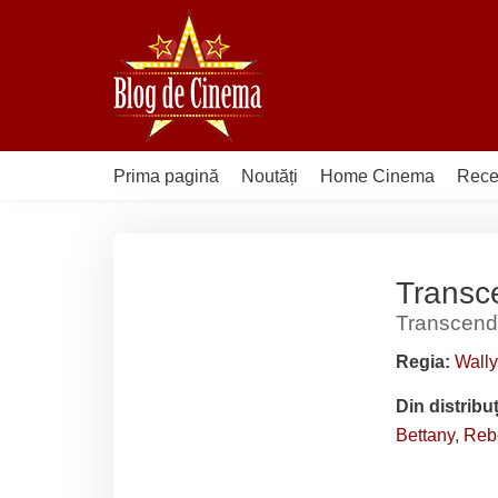
Sari
la
conținut
Prima pagină
Noutăți
Home Cinema
Rece
Transc
Transcend
Regia:
Wally
Din distribu
Bettany
,
Reb