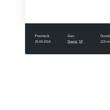
Premieră:
Gen:
Durat
25-04-2014
Dramă
,
SF
119 mi