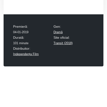
Premieră:
Gen:
04-01-2019
Dramă
Durată:
Site oficial:
101 minute
Transit (2018)
Distribuitor:
Independența Film