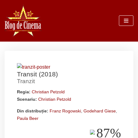
Sari
la
conținut
Transit (2018)
Tranzit
Regia:
Christian Petzold
Scenariu:
Christian Petzold
Din distribuție:
Franz Rogowski
,
Godehard Giese
,
Paula Beer
87%