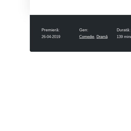
Premieră:
Gen:
Durată:
26-04-2019
Comedie
,
Dramă
139 min