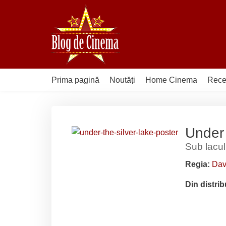
Sari
la
conținut
Prima pagină
Noutăți
Home Cinema
Rece
Under 
Sub lacul
Regia:
Dav
Din distrib