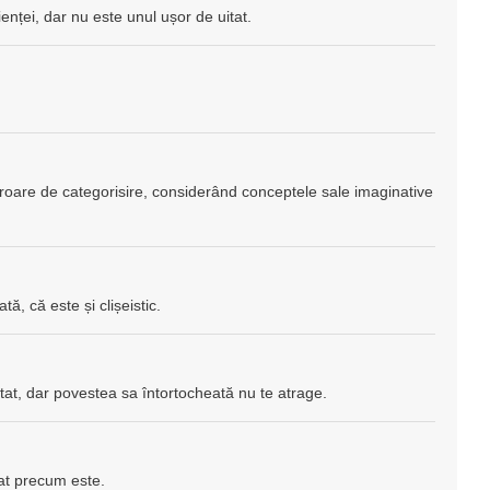
enței, dar nu este unul ușor de uitat.
roare de categorisire, considerând conceptele sale imaginative
ă, că este și clișeistic.
tat, dar povestea sa întortocheată nu te atrage.
dat precum este.