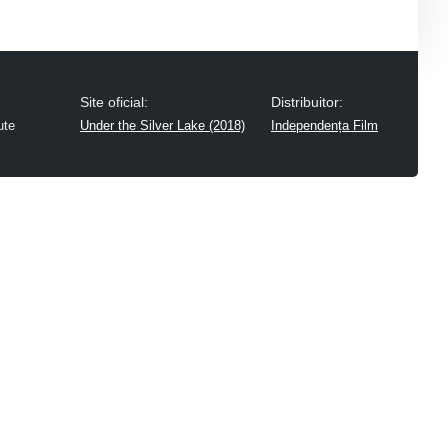
Site oficial:
Distribuitor:
ute
Under the Silver Lake (2018)
Independența Film