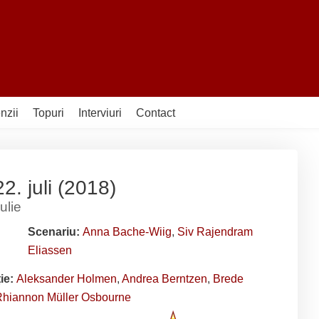
nzii
Topuri
Interviuri
Contact
2. juli (2018)
ulie
Scenariu:
Anna Bache-Wiig
,
Siv Rajendram
Eliassen
ție:
Aleksander Holmen
,
Andrea Berntzen
,
Brede
 Rhiannon Müller Osbourne