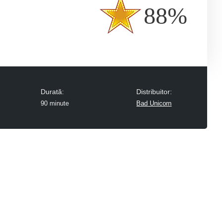
88%
Durată:
Distribuitor:
90 minute
Bad Unicorn