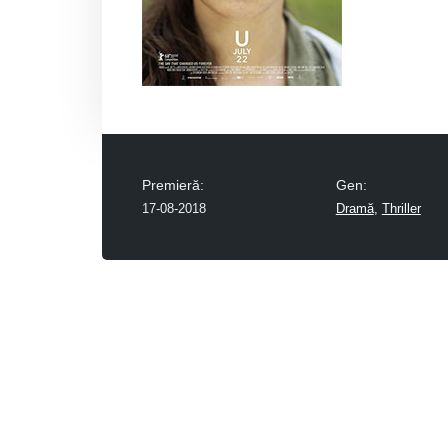
Premieră:
Gen:
17-08-2018
Dramă
,
Thriller