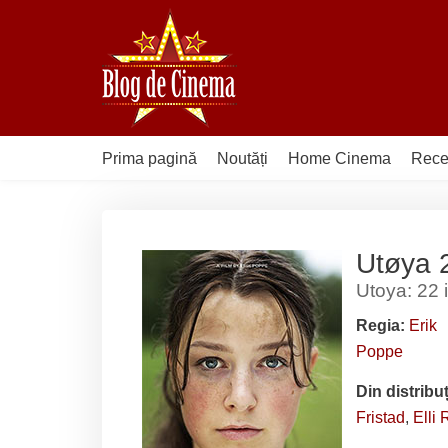
Sari
la
conținut
Prima pagină
Noutăți
Home Cinema
Rece
Utøya 2
Utoya: 22 i
Regia:
Erik
Poppe
Din distribu
Fristad
,
Elli