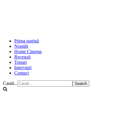
Prima pagină
Noutăți
Home Cinema
Recenzii
Topuri
Interviuri
Contact
Caută...