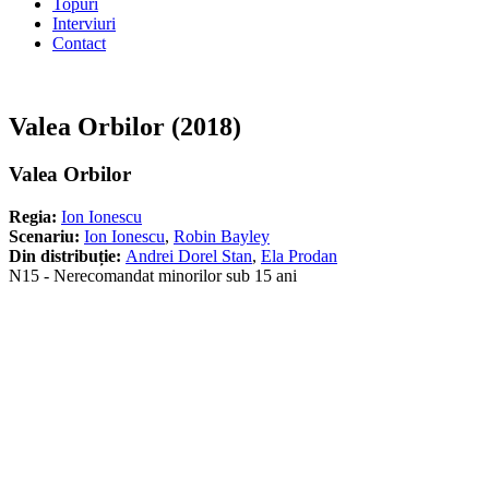
Topuri
Interviuri
Contact
Valea Orbilor (2018)
Valea Orbilor
Regia:
Ion Ionescu
Scenariu:
Ion Ionescu
,
Robin Bayley
Din distribuție:
Andrei Dorel Stan
,
Ela Prodan
N15 - Nerecomandat minorilor sub 15 ani