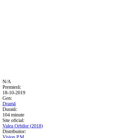
N/A
Premieră:
18-10-2019
Gen:
Dramă
Durată:
104 minute
Site oficial:
Valea Orbilor (2018)
Distribuitor:
Vision P.M.