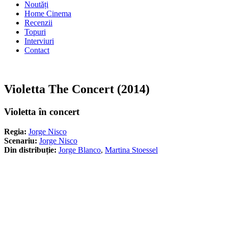
Noutăți
Home Cinema
Recenzii
Topuri
Interviuri
Contact
Violetta The Concert (2014)
Violetta în concert
Regia:
Jorge Nisco
Scenariu:
Jorge Nisco
Din distribuție:
Jorge Blanco
,
Martina Stoessel