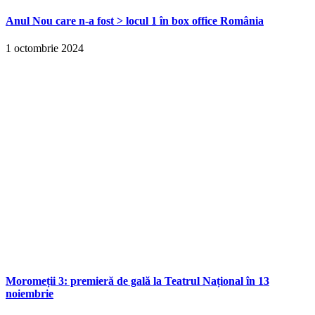
Anul Nou care n-a fost > locul 1 în box office România
1 octombrie 2024
Moromeții 3: premieră de gală la Teatrul Național în 13
noiembrie