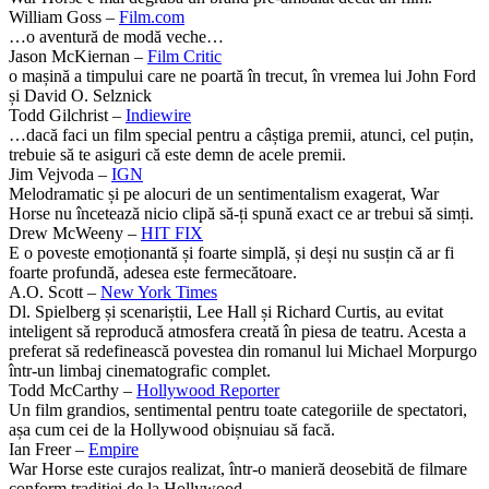
William Goss –
Film.com
…o aventură de modă veche…
Jason McKiernan –
Film Critic
o mașină a timpului care ne poartă în trecut, în vremea lui John Ford
și David O. Selznick
Todd Gilchrist –
Indiewire
…dacă faci un film special pentru a câștiga premii, atunci, cel puțin,
trebuie să te asiguri că este demn de acele premii.
Jim Vejvoda –
IGN
Melodramatic și pe alocuri de un sentimentalism exagerat, War
Horse nu încetează nicio clipă să-ți spună exact ce ar trebui să simți.
Drew McWeeny –
HIT FIX
E o poveste emoționantă și foarte simplă, și deși nu susțin că ar fi
foarte profundă, adesea este fermecătoare.
A.O. Scott –
New York Times
Dl. Spielberg și scenariștii, Lee Hall și Richard Curtis, au evitat
inteligent să reproducă atmosfera creată în piesa de teatru. Acesta a
preferat să redefinească povestea din romanul lui Michael Morpurgo
într-un limbaj cinematografic complet.
Todd McCarthy –
Hollywood Reporter
Un film grandios, sentimental pentru toate categoriile de spectatori,
așa cum cei de la Hollywood obișnuiau să facă.
Ian Freer –
Empire
War Horse este curajos realizat, într-o manieră deosebită de filmare
conform tradiției de la Hollywood.