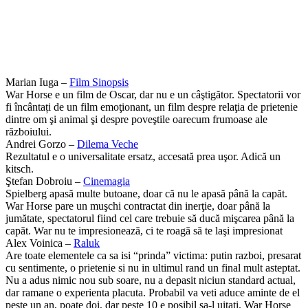
Marian Iuga –
Film Sinopsis
War Horse e un film de Oscar, dar nu e un câştigător. Spectatorii vor
fi încântați de un film emoţionant, un film despre relaţia de prietenie
dintre om şi animal şi despre poveştile oarecum frumoase ale
războiului.
Andrei Gorzo –
Dilema Veche
Rezultatul e o universalitate ersatz, accesată prea uşor. Adică un
kitsch.
Ştefan Dobroiu –
Cinemagia
Spielberg apasă multe butoane, doar că nu le apasă până la capăt.
War Horse pare un muşchi contractat din inerţie, doar până la
jumătate, spectatorul fiind cel care trebuie să ducă mişcarea până la
capăt. War nu te impresionează, ci te roagă să te laşi impresionat
Alex Voinica –
Raluk
Are toate elementele ca sa isi “prinda” victima: putin razboi, presarat
cu sentimente, o prietenie si nu in ultimul rand un final mult asteptat.
Nu a adus nimic nou sub soare, nu a depasit niciun standard actual,
dar ramane o experienta placuta. Probabil va veti aduce aminte de el
peste un an, poate doi, dar peste 10 e posibil sa-l uitati. War Horse