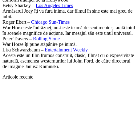
Betsy Sharkey –
Los Angeles Times
Armăsarul Joey îți va fura inima, dar filmul în sine este mai greu de
iubit.
Roger Ebert –
Chicago Sun-Times
War Horse este îndrăzneț, nu-i este teamă de sentimente și arată totul
în scenele magnifice de acțiune. Iar mesajul său este unul universal.
Peter Travers –
Rolling Stone
War Horse îți pune stăpânire pe inimă.
Lisa Schwarzbaum –
Entertainment Weekly
Acesta este un film frumos construit, clasic, filmat cu o expresivitate
naturală, asemenea westernurilor lui John Ford, de către directorul
de imagine Janusz Kaminski.
Articole recente