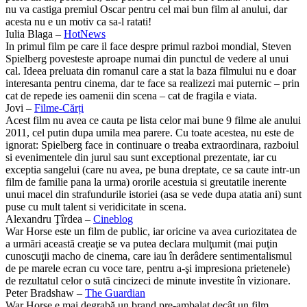
nu va castiga premiul Oscar pentru cel mai bun film al anului, dar
acesta nu e un motiv ca sa-l ratati!
Iulia Blaga –
HotNews
In primul film pe care il face despre primul razboi mondial, Steven
Spielberg povesteste aproape numai din punctul de vedere al unui
cal. Ideea preluata din romanul care a stat la baza filmului nu e doar
interesanta pentru cinema, dar te face sa realizezi mai puternic – prin
cat de repede ies oamenii din scena – cat de fragila e viata.
Jovi –
Filme-Cărți
Acest film nu avea ce cauta pe lista celor mai bune 9 filme ale anului
2011, cel putin dupa umila mea parere. Cu toate acestea, nu este de
ignorat: Spielberg face in continuare o treaba extraordinara, razboiul
si evenimentele din jurul sau sunt exceptional prezentate, iar cu
exceptia sangelui (care nu avea, pe buna dreptate, ce sa caute intr-un
film de familie pana la urma) ororile acestuia si greutatile inerente
unui macel din strafundurile istoriei (asa se vede dupa atatia ani) sunt
puse cu mult talent si veridicitate in scena.
Alexandru Ţîrdea –
Cineblog
War Horse este un film de public, iar oricine va avea curiozitatea de
a urmări această creaţie se va putea declara mulţumit (mai puţin
cunoscuţii macho de cinema, care iau în derâdere sentimentalismul
de pe marele ecran cu voce tare, pentru a-şi impresiona prietenele)
de rezultatul celor o sută cincizeci de minute investite în vizionare.
Peter Bradshaw –
The Guardian
War Horse e mai degrabă un brand pre-ambalat decât un film.