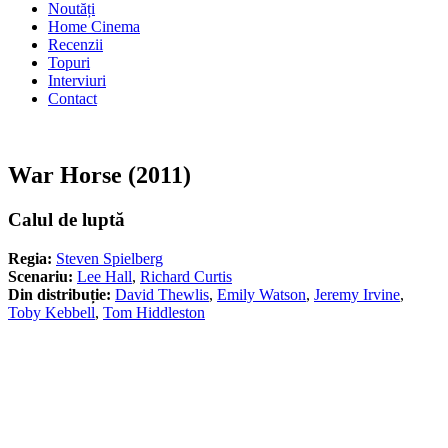
Noutăți
Home Cinema
Recenzii
Topuri
Interviuri
Contact
War Horse (2011)
Calul de luptă
Regia:
Steven Spielberg
Scenariu:
Lee Hall
,
Richard Curtis
Din distribuție:
David Thewlis
,
Emily Watson
,
Jeremy Irvine
,
Toby Kebbell
,
Tom Hiddleston