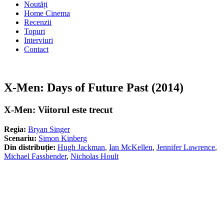
Noutăți
Home Cinema
Recenzii
Topuri
Interviuri
Contact
X-Men: Days of Future Past (2014)
X-Men: Viitorul este trecut
Regia:
Bryan Singer
Scenariu:
Simon Kinberg
Din distribuție:
Hugh Jackman
,
Ian McKellen
,
Jennifer Lawrence
,
Michael Fassbender
,
Nicholas Hoult