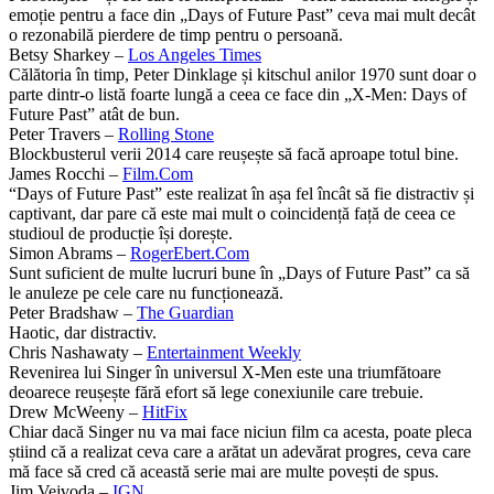
emoție pentru a face din „Days of Future Past” ceva mai mult decât
o rezonabilă pierdere de timp pentru o persoană.
Betsy Sharkey –
Los Angeles Times
Călătoria în timp, Peter Dinklage și kitschul anilor 1970 sunt doar o
parte dintr-o listă foarte lungă a ceea ce face din „X-Men: Days of
Future Past” atât de bun.
Peter Travers –
Rolling Stone
Blockbusterul verii 2014 care reușește să facă aproape totul bine.
James Rocchi –
Film.Com
“Days of Future Past” este realizat în așa fel încât să fie distractiv și
captivant, dar pare că este mai mult o coincidență față de ceea ce
studioul de producție își dorește.
Simon Abrams –
RogerEbert.Com
Sunt suficient de multe lucruri bune în „Days of Future Past” ca să
le anuleze pe cele care nu funcționează.
Peter Bradshaw –
The Guardian
Haotic, dar distractiv.
Chris Nashawaty –
Entertainment Weekly
Revenirea lui Singer în universul X-Men este una triumfătoare
deoarece reușește fără efort să lege conexiunile care trebuie.
Drew McWeeny –
HitFix
Chiar dacă Singer nu va mai face niciun film ca acesta, poate pleca
știind că a realizat ceva care a arătat un adevărat progres, ceva care
mă face să cred că această serie mai are multe povești de spus.
Jim Vejvoda –
IGN