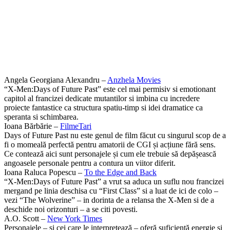
Angela Georgiana Alexandru –
Anzhela Movies
“X-Men:Days of Future Past” este cel mai permisiv si emotionant
capitol al francizei dedicate mutantilor si imbina cu incredere
proiecte fantastice ca structura spatiu-timp si idei dramatice ca
speranta si schimbarea.
Ioana Bărbărie –
FilmeTari
Days of Future Past nu este genul de film făcut cu singurul scop de a
fi o momeală perfectă pentru amatorii de CGI și acțiune fără sens.
Ce contează aici sunt personajele și cum ele trebuie să depășească
angoasele personale pentru a contura un viitor diferit.
Ioana Raluca Popescu –
To the Edge and Back
“X-Men:Days of Future Past” a vrut sa aduca un suflu nou francizei
mergand pe linia deschisa cu “First Class” si a luat de ici de colo –
vezi “The Wolverine” – in dorinta de a relansa the X-Men si de a
deschide noi orizonturi – a se citi povesti.
A.O. Scott –
New York Times
Personajele – și cei care le interpretează – oferă suficientă energie și