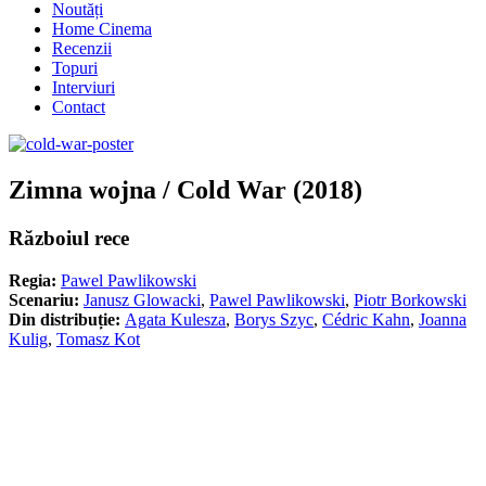
Noutăți
Home Cinema
Recenzii
Topuri
Interviuri
Contact
Zimna wojna / Cold War (2018)
Războiul rece
Regia:
Pawel Pawlikowski
Scenariu:
Janusz Glowacki
,
Pawel Pawlikowski
,
Piotr Borkowski
Din distribuție:
Agata Kulesza
,
Borys Szyc
,
Cédric Kahn
,
Joanna
Kulig
,
Tomasz Kot