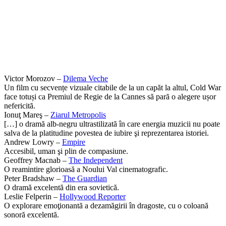
Victor Morozov –
Dilema Veche
Un film cu secvențe vizuale citabile de la un capăt la altul, Cold War
face totuși ca Premiul de Regie de la Cannes să pară o alegere ușor
nefericită.
Ionuţ Mareş –
Ziarul Metropolis
[…] o dramă alb-negru ultrastilizată în care energia muzicii nu poate
salva de la platitudine povestea de iubire şi reprezentarea istoriei.
Andrew Lowry –
Empire
Accesibil, uman şi plin de compasiune.
Geoffrey Macnab –
The Independent
O reamintire glorioasă a Noului Val cinematografic.
Peter Bradshaw –
The Guardian
O dramă excelentă din era sovietică.
Leslie Felperin –
Hollywood Reporter
O explorare emoţionantă a dezamăgirii în dragoste, cu o coloană
sonoră excelentă.