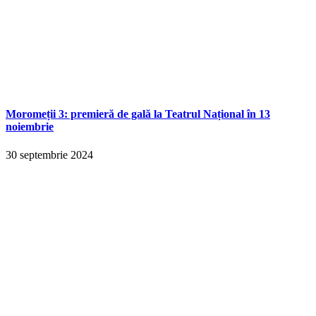
Moromeții 3: premieră de gală la Teatrul Național în 13
noiembrie
30 septembrie 2024