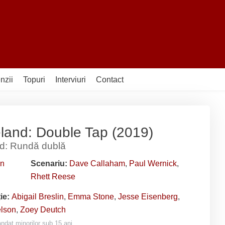
nzii
Topuri
Interviuri
Contact
land: Double Tap (2019)
d: Rundă dublă
n
Scenariu:
Dave Callaham
,
Paul Wernick
,
Rhett Reese
ție:
Abigail Breslin
,
Emma Stone
,
Jesse Eisenberg
,
lson
,
Zoey Deutch
dat minorilor sub 15 ani