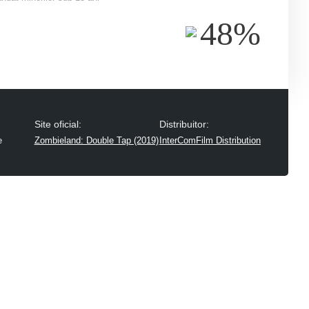
48%
Site oficial:
Distribuitor:
e
Zombieland: Double Tap (2019)
InterComFilm Distribution