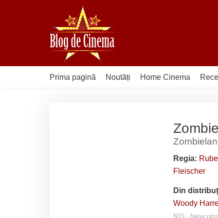
Sari
la
conținut
Prima pagină
Noutăți
Home Cinema
Rece
Zombie
Zombielan
Regia:
Rube
Fleischer
Din distribu
Woody Harre
N15 - Nerecoman