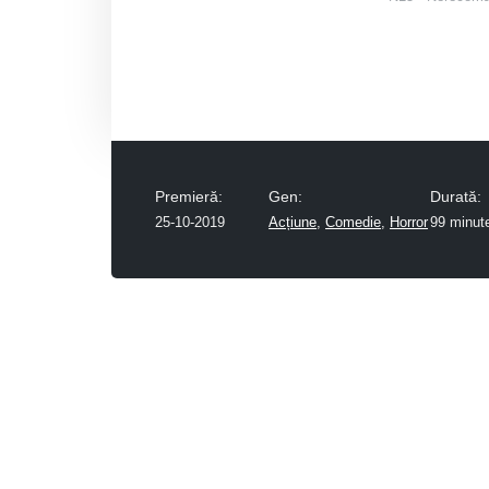
Premieră:
Gen:
Durată:
25-10-2019
Acțiune
,
Comedie
,
Horror
99 minut