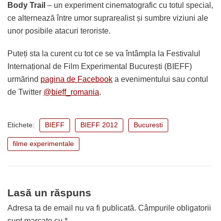
Body Trail
– un experiment cinematografic cu totul special,
ce alternează între umor suprarealist și sumbre viziuni ale
unor posibile atacuri teroriste.
Puteți sta la curent cu tot ce se va întâmpla la Festivalul
Internațional de Film Experimental București (BIEFF)
urmărind
pagina de Facebook
a evenimentului sau contul
de Twitter
@bieff_romania
.
Etichete:
BIEFF
BIEFF 2012
Bucuresti
filme experimentale
Lasă un răspuns
Adresa ta de email nu va fi publicată.
Câmpurile obligatorii
sunt marcate cu
*