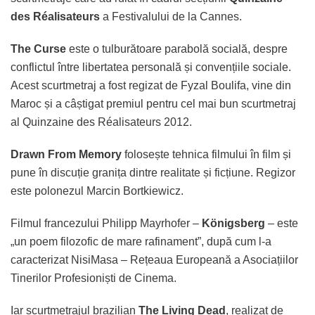
des Réalisateurs
a Festivalului de la Cannes.
The Curse
este o tulburătoare parabolă socială, despre
conflictul între libertatea personală și convențiile sociale.
Acest scurtmetraj a fost regizat de Fyzal Boulifa, vine din
Maroc și a câștigat premiul pentru cel mai bun scurtmetraj
al Quinzaine des Réalisateurs 2012.
Drawn From Memory
folosește tehnica filmului în film și
pune în discuție granița dintre realitate și ficțiune. Regizor
este polonezul Marcin Bortkiewicz.
Filmul francezului Philipp Mayrhofer –
Königsberg
– este
„un poem filozofic de mare rafinament”, după cum l-a
caracterizat NisiMasa – Rețeaua Europeană a Asociațiilor
Tinerilor Profesioniști de Cinema.
Iar scurtmetrajul brazilian
The Living Dead
, realizat de