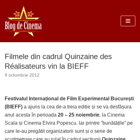
Sari
la
conținut
Filmele din cadrul Quinzaine des
Réalisateurs vin la BIEFF
9 octombrie 2012
Festivalul Internațional de Film Experimental București
(BIEFF)
a ajuns la cea de-a treia ediție și se va desfășura
anul acesta în perioada
20 – 25 noiembrie
, la Cinema
Scala și Cinema Elvira Popescu. Iar printre ”bunătățile” pe
care le-au pregătit organizatorii sunt și o serie de
scurtmetraje care au rulat în cadrul secțiunii
Quinzaine