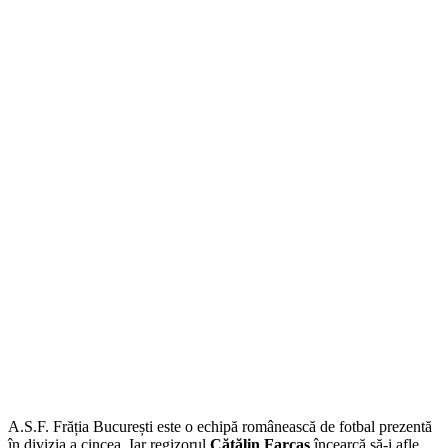
A.S.F. Frăția București este o echipă românească de fotbal prezentă
în divizia a cincea. Iar regizorul
Cătălin Farcaș
încearcă să-i afle