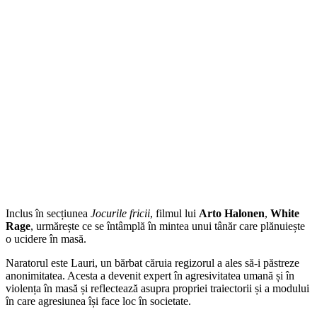
Inclus în secțiunea
Jocurile fricii
, filmul lui
Arto Halonen
,
White
Rage
, urmărește ce se întâmplă în mintea unui tânăr care plănuiește
o ucidere în masă.
Naratorul este Lauri, un bărbat căruia regizorul a ales să-i păstreze
anonimitatea. Acesta a devenit expert în agresivitatea umană și în
violența în masă și reflectează asupra propriei traiectorii și a modului
în care agresiunea își face loc în societate.