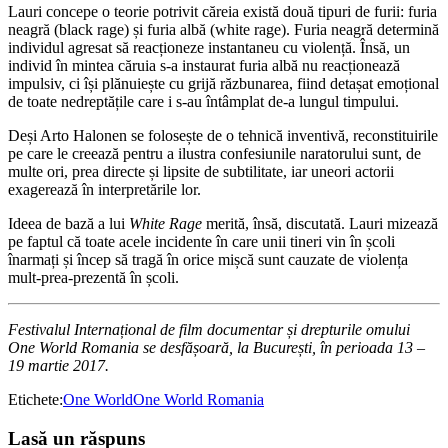
Lauri concepe o teorie potrivit căreia există două tipuri de furii: furia
neagră (black rage) și furia albă (white rage). Furia neagră determină
individul agresat să reacționeze instantaneu cu violență. Însă, un
individ în mintea căruia s-a instaurat furia albă nu reacționează
impulsiv, ci își plănuiește cu grijă răzbunarea, fiind detașat emoțional
de toate nedreptățile care i s-au întâmplat de-a lungul timpului.
Deși Arto Halonen se folosește de o tehnică inventivă, reconstituirile
pe care le creează pentru a ilustra confesiunile naratorului sunt, de
multe ori, prea directe și lipsite de subtilitate, iar uneori actorii
exagerează în interpretările lor.
Ideea de bază a lui
White Rage
merită, însă, discutată. Lauri mizează
pe faptul că toate acele incidente în care unii tineri vin în școli
înarmați și încep să tragă în orice mișcă sunt cauzate de violența
mult-prea-prezentă în școli.
Festivalul Internațional de film documentar și drepturile omului
One World Romania se desfășoară, la București, în perioada 13 –
19 martie 2017.
Etichete:
One World
One World Romania
Lasă un răspuns