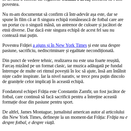
povestea.
Nu m-am documentat să confirm că într-adevăr așa este, dar se
spune în film că ar fi singura echipă românească de fotbal care are
un portar cu o singură mână, un antrenor de culoare și jucători de
etnii diverse. Dar dacă este singura echipă de acest fel sau nu
contează mai puțin.
Povestea Frăției
a ajuns și în New York Times
și este una despre
pasiune, sacrificiu, nediscriminare și egalitate necondiționată.
Din punct de vedere tehnic, realizarea nu este una foarte reușită,
Farcaș mizând pe un format clasic, iar muzica adăugată pe fundal
întrerupe de multe ori ritmul poveștii în loc să ajute, însă am întâlnit
niște cadre inspirate. Iar la nivel narativ, se trece prea puțin dincolo
de granițele celor implicați în această echipă.
Fondatorul echipei Frăția este Constantin Zamfir, un fost jucător de
fotbal, care continuă să facă sacrificii pentru a întreține această
formație doar din pasiune pentru sport.
De altfel, James Montague, jurnalistul american autor al articolului
din New York Times, definește la un moment-dat Frăția:
Frăţia nu e
despre fotbal, e despre viaţă.