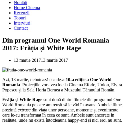
Noutăți
Home Cinema
Recenzii
Topuri
Interviuri
Contact
Din programul One World Romania
2017: Frăția și White Rage
13 martie 2017
13 martie 2017
Azi, 13 martie, debutează cea de-
a 10-a ediție a One World
Romania
. Proiecțiile vor avea loc la Cinema Eforie, Union, Elvira
Popescu și la Sala Horia Bernea a Muzeului Țăranului Român.
Frăția
și
White Rage
sunt două dintre filmele din programul One
World Romania pe care am reușit să le văd în avans. Ambele filme
prezintă
extrase
din viața unor persoane, momente și evenimente
care le-au transformat în ceea ce sunt. Ambele sunt ancorate în
realitate, unde nu există întotdeauna happy-end și nici eroi nu sunt.