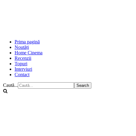
Prima pagină
Noutăți
Home Cinema
Recenzii
Topuri
Interviuri
Contact
Caută...