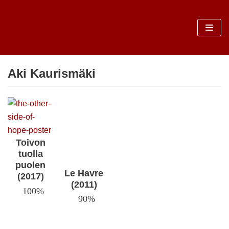
Sari
la
conținut
Aki Kaurismäki
Toivon
tuolla
puolen
Le Havre
(2017)
(2011)
100%
90%