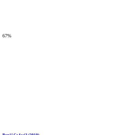
67%
Bună! Ce faci? (2010)