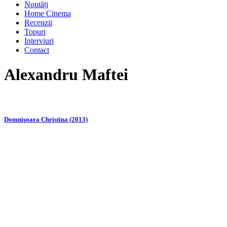
Noutăți
Home Cinema
Recenzii
Topuri
Interviuri
Contact
Alexandru Maftei
Domnişoara Christina (2013)