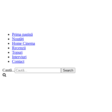
Prima pagină
Noutăți
Home Cinema
Recenzii
Topuri
Interviuri
Contact
Caută...