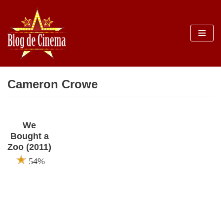
Sari
la
conținut
Cameron Crowe
We
Bought a
Zoo (2011)
54%