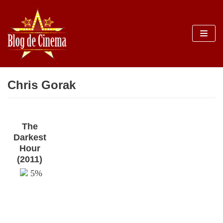
Sari
la
conținut
Chris Gorak
The
Darkest
Hour
(2011)
5%