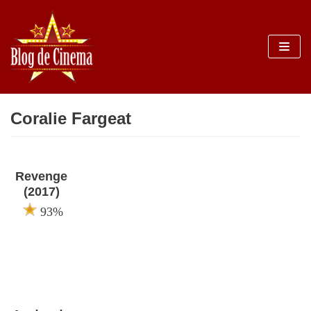
Sari
la
conținut
Coralie Fargeat
Revenge
(2017)
93%