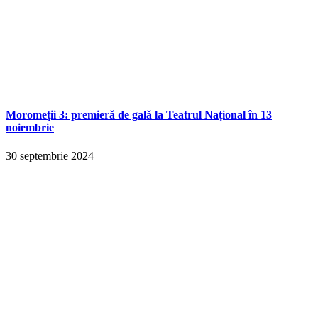
Moromeții 3: premieră de gală la Teatrul Național în 13
noiembrie
30 septembrie 2024