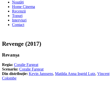
Noutăți
Home Cinema
Recenzii
Topuri
Interviuri
Contact
Revenge (2017)
Revanșa
Regia:
Coralie Fargeat
Scenariu:
Coralie Fargeat
Din distribuție:
Kevin Janssens
,
Matilda Anna Ingrid Lutz
,
Vincent
Colombe