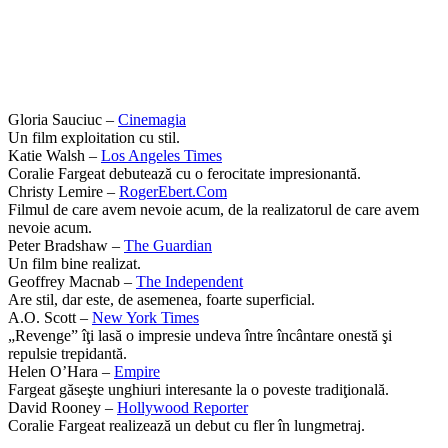
Gloria Sauciuc –
Cinemagia
Un film exploitation cu stil.
Katie Walsh –
Los Angeles Times
Coralie Fargeat debutează cu o ferocitate impresionantă.
Christy Lemire –
RogerEbert.Com
Filmul de care avem nevoie acum, de la realizatorul de care avem
nevoie acum.
Peter Bradshaw –
The Guardian
Un film bine realizat.
Geoffrey Macnab –
The Independent
Are stil, dar este, de asemenea, foarte superficial.
A.O. Scott –
New York Times
„Revenge” îţi lasă o impresie undeva între încântare onestă şi
repulsie trepidantă.
Helen O’Hara –
Empire
Fargeat găseşte unghiuri interesante la o poveste tradiţională.
David Rooney –
Hollywood Reporter
Coralie Fargeat realizează un debut cu fler în lungmetraj.