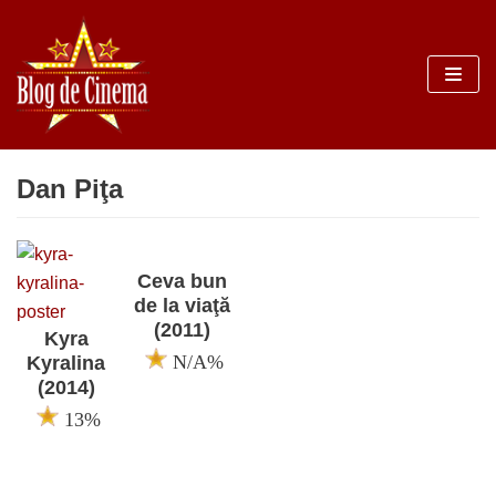
Sari
la
conținut
Dan Piţa
Ceva bun
de la viaţă
(2011)
Kyra
N/A%
Kyralina
(2014)
13%