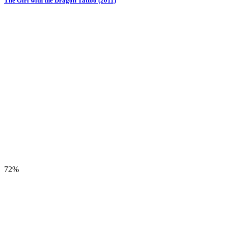
The Girl with the Dragon Tattoo (2011)
72%