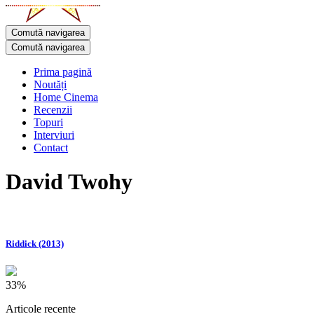
Comută navigarea
Comută navigarea
Prima pagină
Noutăți
Home Cinema
Recenzii
Topuri
Interviuri
Contact
David Twohy
Riddick (2013)
33%
Articole recente