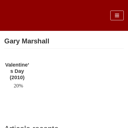
Sari
la
conținut
Gary Marshall
Valentine’
s Day
(2010)
20%