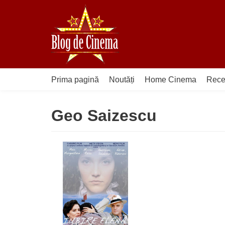
Sari
la
conținut
Prima pagină
Noutăți
Home Cinema
Rece
Geo Saizescu