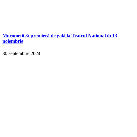
Moromeții 3: premieră de gală la Teatrul Național în 13
noiembrie
30 septembrie 2024