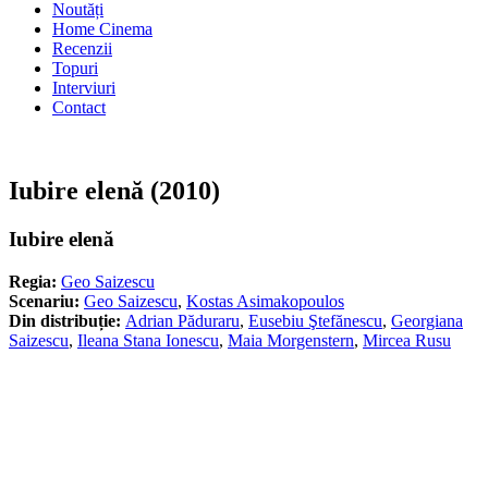
Noutăți
Home Cinema
Recenzii
Topuri
Interviuri
Contact
Iubire elenă (2010)
Iubire elenă
Regia:
Geo Saizescu
Scenariu:
Geo Saizescu
,
Kostas Asimakopoulos
Din distribuție:
Adrian Păduraru
,
Eusebiu Ştefănescu
,
Georgiana
Saizescu
,
Ileana Stana Ionescu
,
Maia Morgenstern
,
Mircea Rusu