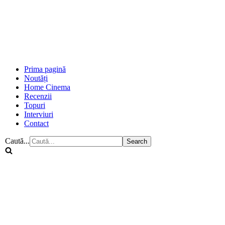
Prima pagină
Noutăți
Home Cinema
Recenzii
Topuri
Interviuri
Contact
Caută...