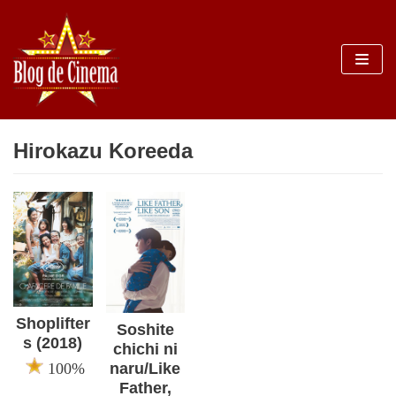
Sari
la
conținut
Hirokazu Koreeda
Shoplifter
Soshite
s (2018)
chichi ni
100%
naru/Like
Father,