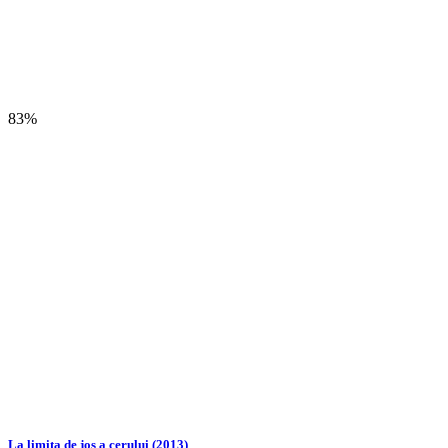
83%
La limita de jos a cerului (2013)