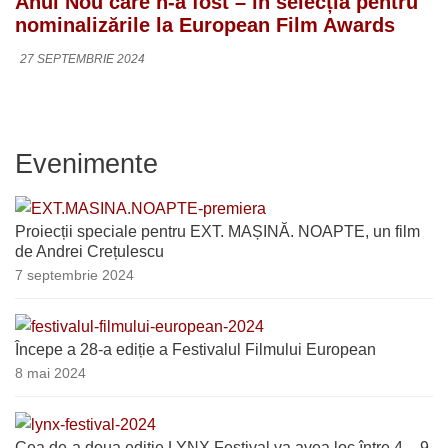
Anul Nou care n-a fost – în selecția pentru
nominalizările la European Film Awards
27 SEPTEMBRIE 2024
Evenimente
Proiecții speciale pentru EXT. MAȘINĂ. NOAPTE, un film
de Andrei Crețulescu
7 septembrie 2024
Începe a 28-a ediție a Festivalul Filmului European
8 mai 2024
Cea de-a doua ediție LYNX Festival va avea loc între 4 – 9