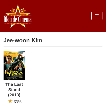
Sari
la
conținut
Jee-woon Kim
The Last
Stand
(2013)
63%