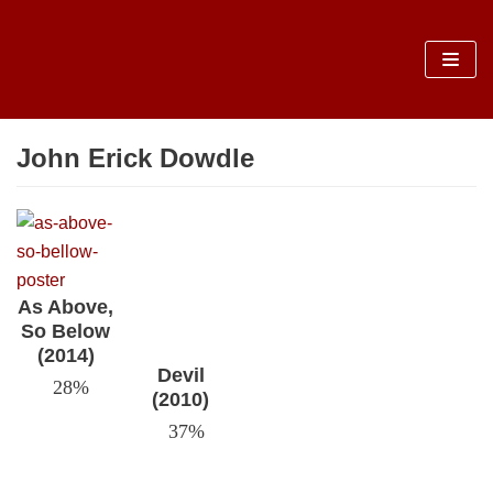
Sari
la
conținut
John Erick Dowdle
As Above,
So Below
(2014)
Devil
28%
(2010)
37%