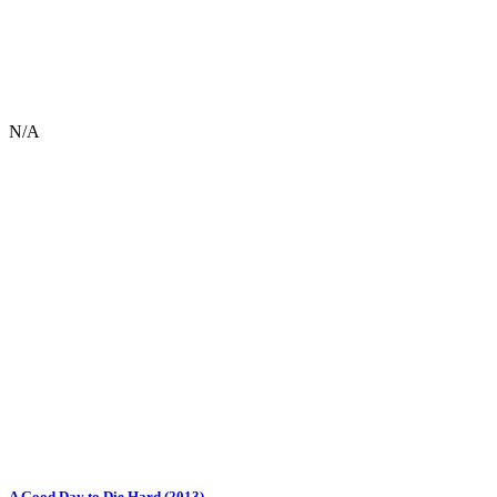
N/A
A Good Day to Die Hard (2013)