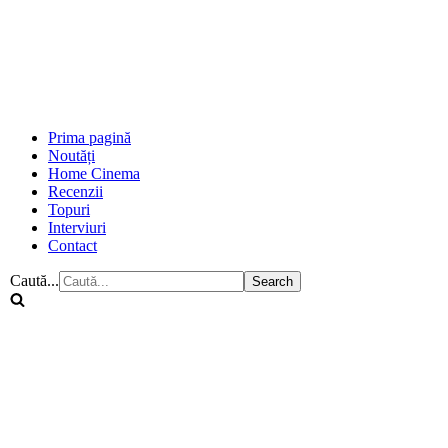
Prima pagină
Noutăți
Home Cinema
Recenzii
Topuri
Interviuri
Contact
Caută...