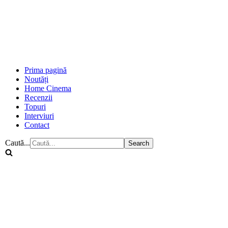
Prima pagină
Noutăți
Home Cinema
Recenzii
Topuri
Interviuri
Contact
Caută...