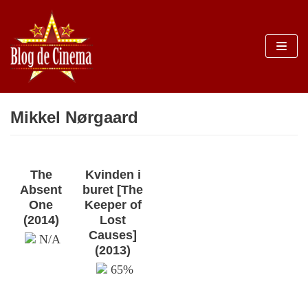
Sari
la
conținut
Mikkel Nørgaard
The
Kvinden i
Absent
buret [The
One
Keeper of
(2014)
Lost
Causes]
N/A
(2013)
65%