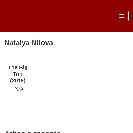
Sari
la
conținut
Natalya Nilova
The Big
Trip
(2019)
N/A