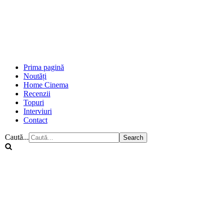
Prima pagină
Noutăți
Home Cinema
Recenzii
Topuri
Interviuri
Contact
Caută...