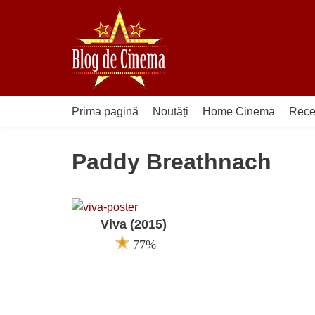
Sari
la
conținut
Prima pagină
Noutăți
Home Cinema
Rece
Paddy Breathnach
Viva (2015)
77%