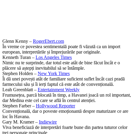
Glenn Kenny –
RogerEbert.com
În vreme ce povestea sentimentală poate fi văzută ca un import
european, interpretările și împrejurările par originale.
Kenneth Turan –
Los Angeles Times
Nimic nu te surprinde, dar totul este atât de bine făcut încât e o
plăcere să aștepți inevitabilul să se întâmple.
Stephen Holden –
New York Times
Îi dă unei povești atât de familiare suficient suflet încât cazi pradă
farmecului său și îi ierți faptul că este atât de convențională.
Leah Greenblatt –
Entertainment Weekly
Frumusețea, parcă blocată în timp, a Havanei joacă un rol important,
dar Medina este cel care se află în centrul atenției.
Stephen Farber –
Hollywood Reporter
Convențională, dar o poveste emoționantă despre maturizare ce are
loc în Havana.
Gary M. Kramer –
Indiewire
Viva beneficiază de interpretări foarte bune din partea tuturor celor
trei personaje principale