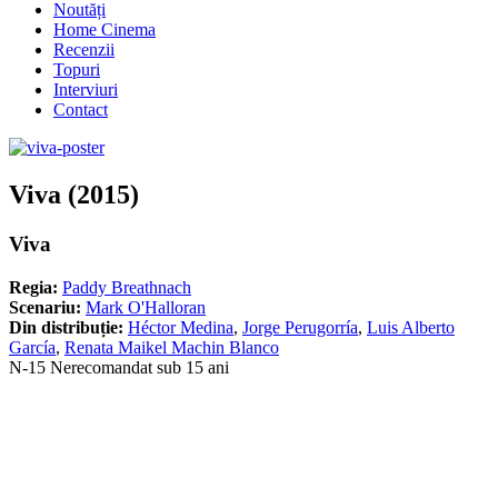
Noutăți
Home Cinema
Recenzii
Topuri
Interviuri
Contact
Viva (2015)
Viva
Regia:
Paddy Breathnach
Scenariu:
Mark O'Halloran
Din distribuție:
Héctor Medina
,
Jorge Perugorría
,
Luis Alberto
García
,
Renata Maikel Machin Blanco
N-15 Nerecomandat sub 15 ani