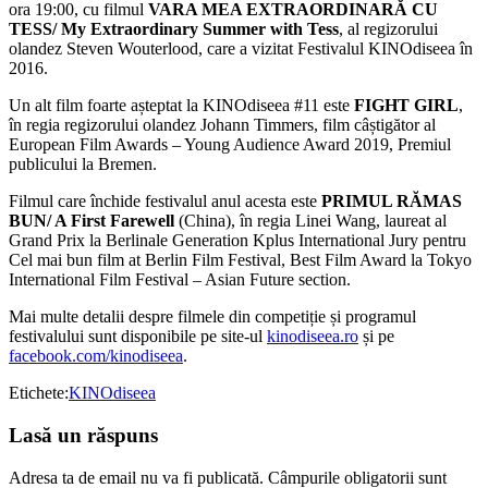
ora 19:00, cu filmul
VARA MEA EXTRAORDINARĂ CU
TESS/ My Extraordinary Summer with Tess
, al regizorului
olandez Steven Wouterlood, care a vizitat Festivalul KINOdiseea în
2016.
Un alt film foarte așteptat la KINOdiseea #11 este
FIGHT GIRL
,
în regia regizorului olandez Johann Timmers, film câștigător al
European Film Awards – Young Audience Award 2019, Premiul
publicului la Bremen.
Filmul care închide festivalul anul acesta este
PRIMUL RĂMAS
BUN/ A First Farewell
(China), în regia Linei Wang, laureat al
Grand Prix la Berlinale Generation Kplus International Jury pentru
Cel mai bun film at Berlin Film Festival, Best Film Award la Tokyo
International Film Festival – Asian Future section.
Mai multe detalii despre filmele din competiție și programul
festivalului sunt disponibile pe site-ul
kinodiseea.ro
și pe
facebook.com/kinodiseea
.
Etichete:
KINOdiseea
Lasă un răspuns
Adresa ta de email nu va fi publicată.
Câmpurile obligatorii sunt