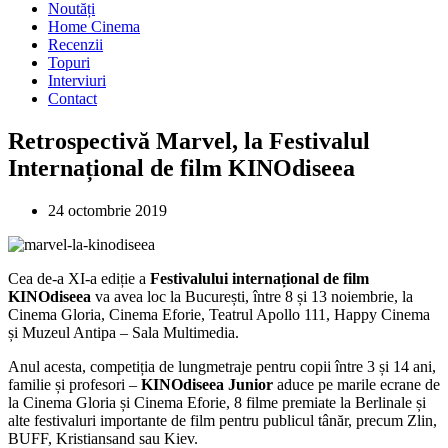
Noutăți
Home Cinema
Recenzii
Topuri
Interviuri
Contact
Retrospectivă Marvel, la Festivalul
Internațional de film KINOdiseea
24 octombrie 2019
Cea de-a XI-a ediție a
Festivalului internațional de film
KINOdiseea
va avea loc la București, între 8 și 13 noiembrie, la
Cinema Gloria, Cinema Eforie, Teatrul Apollo 111, Happy Cinema
și Muzeul Antipa – Sala Multimedia.
Anul acesta, competiția de lungmetraje pentru copii între 3 și 14 ani,
familie și profesori –
KINOdiseea Junior
aduce pe marile ecrane de
la Cinema Gloria și Cinema Eforie, 8 filme premiate la Berlinale și
alte festivaluri importante de film pentru publicul tânăr, precum Zlin,
BUFF, Kristiansand sau Kiev.