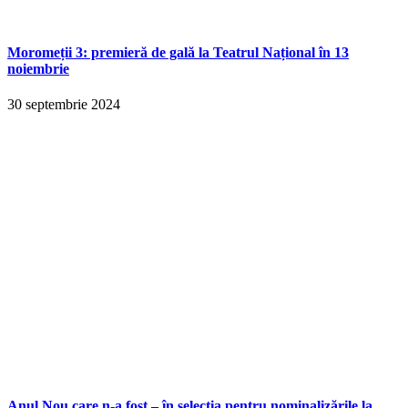
Moromeții 3: premieră de gală la Teatrul Național în 13
noiembrie
30 septembrie 2024
Anul Nou care n-a fost – în selecția pentru nominalizările la