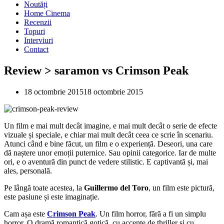
Noutăți
Home Cinema
Recenzii
Topuri
Interviuri
Contact
Review > saramon vs Crimson Peak
18 octombrie 2015
18 octombrie 2015
Un film e mai mult decât imagine, e mai mult decât o serie de efecte
vizuale și speciale, e chiar mai mult decât ceea ce scrie în scenariu.
Atunci când e bine făcut, un film e o experiență. Deseori, una care
dă naștere unor emoții puternice. Sau opinii categorice. Iar de multe
ori, e o aventură din punct de vedere stilistic. E captivantă și, mai
ales, personală.
Pe lângă toate acestea, la
Guillermo del Toro
, un film este pictură,
este pasiune și este imaginație.
Cam așa este
Crimson Peak
. Un film horror, fără a fi un simplu
horror. O dramă romantică gotică, cu accente de thriller și cu