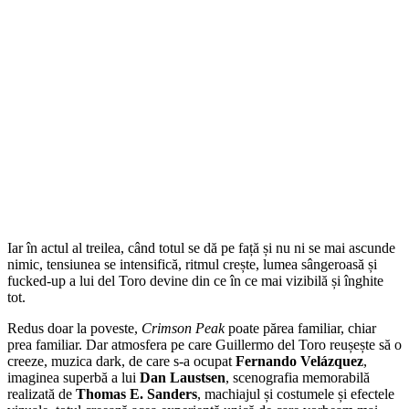
Iar în actul al treilea, când totul se dă pe față și nu ni se mai ascunde
nimic, tensiunea se intensifică, ritmul crește, lumea sângeroasă și
fucked-up a lui del Toro devine din ce în ce mai vizibilă și înghite
tot.
Redus doar la poveste,
Crimson Peak
poate părea familiar, chiar
prea familiar. Dar atmosfera pe care Guillermo del Toro reușește să o
creeze, muzica dark, de care s-a ocupat
Fernando Velázquez
,
imaginea superbă a lui
Dan Laustsen
, scenografia memorabilă
realizată de
Thomas E. Sanders
, machiajul și costumele și efectele