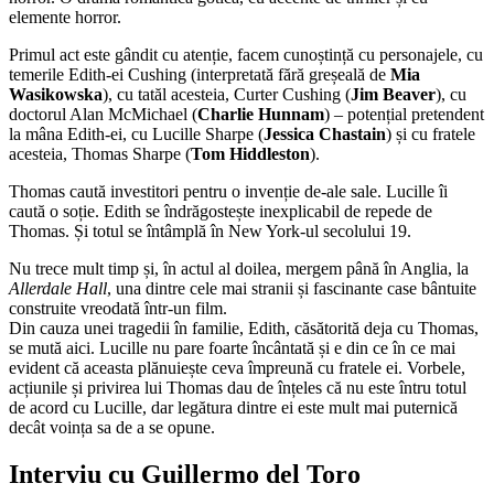
elemente horror.
Primul act este gândit cu atenție, facem cunoștință cu personajele, cu
temerile Edith-ei Cushing (interpretată fără greșeală de
Mia
Wasikowska
), cu tatăl acesteia, Curter Cushing (
Jim Beaver
), cu
doctorul Alan McMichael (
Charlie Hunnam
) – potențial pretendent
la mâna Edith-ei, cu Lucille Sharpe (
Jessica Chastain
) și cu fratele
acesteia, Thomas Sharpe (
Tom Hiddleston
).
Thomas caută investitori pentru o invenție de-ale sale. Lucille îi
caută o soție. Edith se îndrăgostește inexplicabil de repede de
Thomas. Și totul se întâmplă în New York-ul secolului 19.
Nu trece mult timp și, în actul al doilea, mergem până în Anglia, la
Allerdale Hall
, una dintre cele mai stranii și fascinante case bântuite
construite vreodată într-un film.
Din cauza unei tragedii în familie, Edith, căsătorită deja cu Thomas,
se mută aici. Lucille nu pare foarte încântată și e din ce în ce mai
evident că aceasta plănuiește ceva împreună cu fratele ei. Vorbele,
acțiunile și privirea lui Thomas dau de înțeles că nu este întru totul
de acord cu Lucille, dar legătura dintre ei este mult mai puternică
decât voința sa de a se opune.
Interviu cu Guillermo del Toro