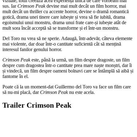
vizuale, totul creează acea experiență unică de care vorbeam mai
sus. Iar
Crimson Peak
devine mai mult decât un film horror, mai
mult decât un thriller cu accente horror, devine o dramă romantică
gotică, drama unei tinere care iubește și vrea să fie iubită, drama
egoismului unui monstru, drama unui frate care-și iubește atât de
mult sora încât acceptă să se transforme și el într-un monstru.
Del Toro nu vrea să ne sperie. Adaugă, într-adevăr, câteva elemente
mai violente, dar doar într-o cantitate suficientă cât să mențină
interesul fanilor genului horror.
Crimson Peak
este, până la urmă, un film despre dragoste, un film
despre cum dragostea într-o cantitate prea mare naște monștri, dar îi
și vindecă, un film despre oameni bolnavi care se întâmplă să aibă și
fantome în el.
Poate că la un moment-dat Guillermo del Toro va face un film care
să nu-mi placă, dar
Crimson Peak
nu este acela.
Trailer Crimson Peak