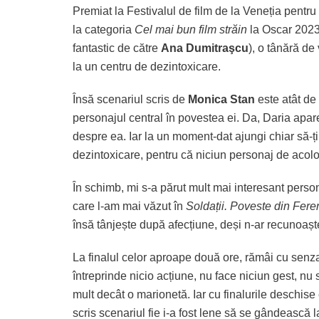
Premiat la Festivalul de film de la Veneția pentr
la categoria
Cel mai bun film străin
la Oscar 202
fantastic de către
Ana Dumitraşcu
), o tânără de
la un centru de dezintoxicare.
Însă scenariul scris de
Monica Stan
este atât de 
personajul central în povestea ei. Da, Daria apa
despre ea. Iar la un moment-dat ajungi chiar să-ț
dezintoxicare, pentru că niciun personaj de acolo 
În schimb, mi s-a părut mult mai interesant person
care l-am mai văzut în
Soldații. Poveste din Feren
însă tânjește după afecțiune, deși n-ar recunoaște
La finalul celor aproape două ore, rămâi cu senza
întreprinde nicio acțiune, nu face niciun gest, n
mult decât o marionetă. Iar cu finalurile deschis
scris scenariul fie i-a fost lene să se gândească la