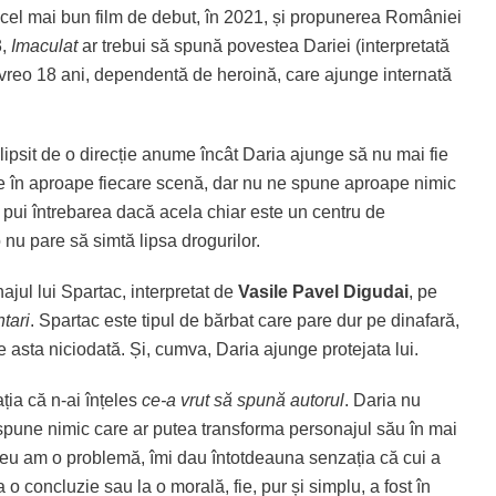
u cel mai bun film de debut, în 2021, și propunerea României
3,
Imaculat
ar trebui să spună povestea Dariei (interpretată
 vreo 18 ani, dependentă de heroină, care ajunge internată
lipsit de o direcție anume încât Daria ajunge să nu mai fie
re în aproape fiecare scenă, dar nu ne spune aproape nimic
i pui întrebarea dacă acela chiar este un centru de
nu pare să simtă lipsa drogurilor.
ajul lui Spartac, interpretat de
Vasile Pavel Digudai
, pe
tari
. Spartac este tipul de bărbat care pare dur pe dinafară,
 asta niciodată. Și, cumva, Daria ajunge protejata lui.
ția că n-ai înțeles
ce-a vrut să spună autorul
. Daria nu
u spune nimic care ar putea transforma personajul său în mai
e eu am o problemă, îmi dau întotdeauna senzația că cui a
 o concluzie sau la o morală, fie, pur și simplu, a fost în