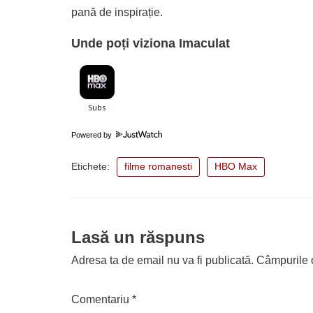
pană de inspirație.
Unde poți viziona Imaculat
Powered by
Etichete:
filme romanesti
HBO Max
Lasă un răspuns
Adresa ta de email nu va fi publicată.
Câmpurile o
Comentariu
*