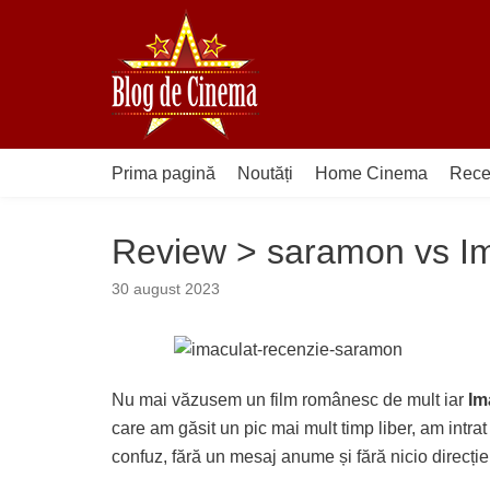
Sari
la
conținut
Prima pagină
Noutăți
Home Cinema
Rece
Review > saramon vs Im
30 august 2023
Nu mai văzusem un film românesc de mult iar
Im
care am găsit un pic mai mult timp liber, am int
confuz, fără un mesaj anume și fără nicio direcție