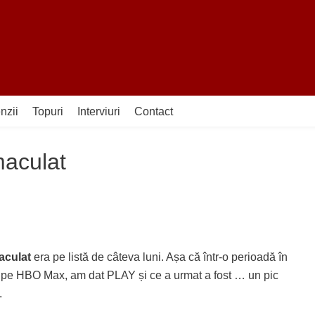
nzii
Topuri
Interviuri
Contact
aculat
aculat
era pe listă de câteva luni. Așa că într-o perioadă în
rat pe HBO Max, am dat PLAY și ce a urmat a fost … un pic
.