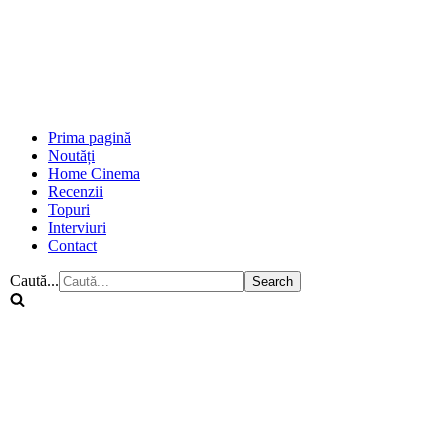
Prima pagină
Noutăți
Home Cinema
Recenzii
Topuri
Interviuri
Contact
Caută...