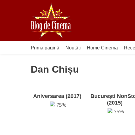
Sari
la
conținut
Prima pagină
Noutăți
Home Cinema
Rece
Dan Chișu
Aniversarea (2017)
Bucureşti NonSt
(2015)
75%
75%