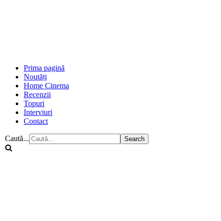
Prima pagină
Noutăți
Home Cinema
Recenzii
Topuri
Interviuri
Contact
Caută...