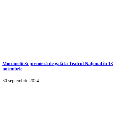
Moromeții 3: premieră de gală la Teatrul Național în 13
noiembrie
30 septembrie 2024