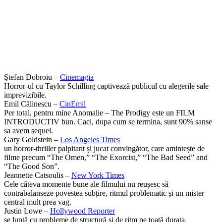
Ştefan Dobroiu –
Cinemagia
Horror-ul cu Taylor Schilling captivează publicul cu alegerile sale
imprevizibile.
Emil Călinescu –
CinEmil
Per total, pentru mine Anomalie – The Prodigy este un FILM
INTRODUCTIV bun. Caci, dupa cum se termina, sunt 90% sanse
sa avem sequel.
Gary Goldstein –
Los Angeles Times
un horror-thriller palpitant și jucat convingător, care amintește de
filme precum “The Omen,” “The Exorcist,” “The Bad Seed” and
“The Good Son”.
Jeannette Catsoulis –
New York Times
Cele câteva momente bune ale filmului nu reușesc să
contrabalanseze povestea subțire, ritmul problematic și un mister
central mult prea vag.
Justin Lowe –
Hollywood Reporter
se luptă cu probleme de structură și de ritm pe toată durata.