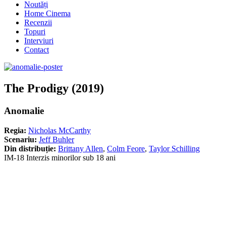
Noutăți
Home Cinema
Recenzii
Topuri
Interviuri
Contact
The Prodigy (2019)
Anomalie
Regia:
Nicholas McCarthy
Scenariu:
Jeff Buhler
Din distribuție:
Brittany Allen
,
Colm Feore
,
Taylor Schilling
IM-18 Interzis minorilor sub 18 ani