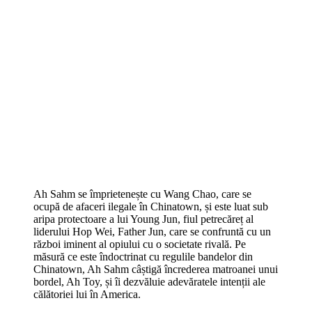
Ah Sahm se împrietenește cu Wang Chao, care se
ocupă de afaceri ilegale în Chinatown, și este luat sub
aripa protectoare a lui Young Jun, fiul petrecăreț al
liderului Hop Wei, Father Jun, care se confruntă cu un
război iminent al opiului cu o societate rivală. Pe
măsură ce este îndoctrinat cu regulile bandelor din
Chinatown, Ah Sahm câștigă încrederea matroanei unui
bordel, Ah Toy, și îi dezvăluie adevăratele intenții ale
călătoriei lui în America.